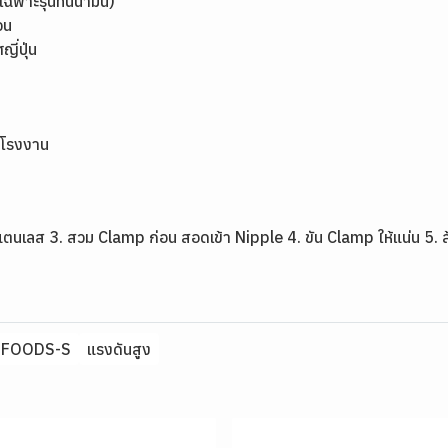
ฉพาะรุ่นทนน้ำมัน)
จน
่ปุ่น
รโรงงาน
นเลส 3. สวม Clamp ก่อน สอดเข้า Nipple 4. ขัน Clamp ให้แน่น 5. ล
FOODS-S
แรงดันสูง