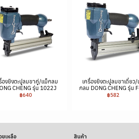
รื่องยิงตะปูลมขาคู่/แม็กลม
เครื่องยิงตะปูลมขาเดี่ยว/
ONG CHENG รุ่น 1022J
กลม DONG CHENG รุ่น F
฿640
฿582
่วยเหลือ
สินค้า