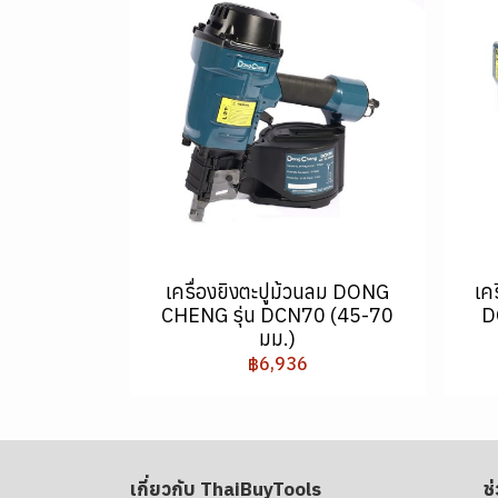
เครื่องยิงตะปูม้วนลม DONG
เค
CHENG รุ่น DCN70 (45-70
D
มม.)
฿6,936
เกี่ยวกับ ThaiBuyTools
ช