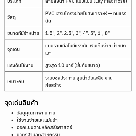
ประเภท
สายส่งน้ำ PVC แบบแบน (Lay Flat Hose)
PVC เสริมโครงข่ายใยสังเคราะห์ — ทนแรง
วัสดุ
ดัน
ขนาดที่มีจำหน่าย
1.5", 2", 2.5", 3", 4", 5", 6", 8"
แบนราบเมื่อไม่มีแรงดัน พับเก็บง่าย น้ำหนัก
จุดเด่น
เบา
แรงดันใช้งาน
สูงสุด 10 บาร์ (ขึ้นกับขนาด)
ระบบชลประทาน สูบน้ำดับเพลิง งาน
เหมาะกับ
ก่อสร้าง
จุดเด่นสินค้า
วัสดุคุณภาพทนทาน
ใช้งานง่ายและแม่นยำ
ออกแบบตามหลักสรีรศาสตร์
มาตรฐานอุตสาหกรรม