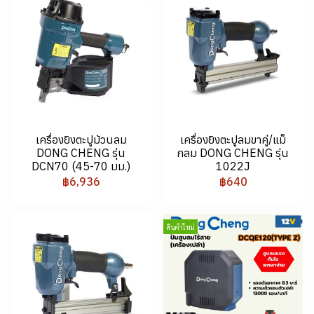
เครื่องยิงตะปูม้วนลม
เครื่องยิงตะปูลมขาคู่/แม็
DONG CHENG รุ่น
กลม DONG CHENG รุ่น
DCN70 (45-70 มม.)
1022J
฿6,936
฿640
สินค้าใหม่