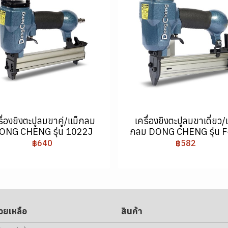
รื่องยิงตะปูลมขาคู่/แม็กลม
เครื่องยิงตะปูลมขาเดี่ยว/
ONG CHENG รุ่น 1022J
กลม DONG CHENG รุ่น F
฿640
฿582
่วยเหลือ
สินค้า