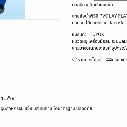
คำอธิบายสินค้าแบบย่อ
m
สายส่งน้ำพีวีซี PVC LAY F
ทนทาน ได้มาตรฐาน ปลอดภัย
แบรนด์:
TOYOX
หมวดหมู่:
เครื่องมือลม ระบบล
สายยางอเนกประสงค์
,
อุปกรณ
รายการโปรด
เปรียบเท
ด 1.5"-8"
รดอุตสาหกรรม แข็งแรงทนทาน ได้มาตรฐาน ปลอดภัย