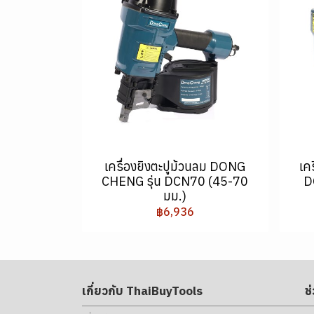
เครื่องยิงตะปูม้วนลม DONG
เค
CHENG รุ่น DCN70 (45-70
D
มม.)
฿6,936
เกี่ยวกับ ThaiBuyTools
ช