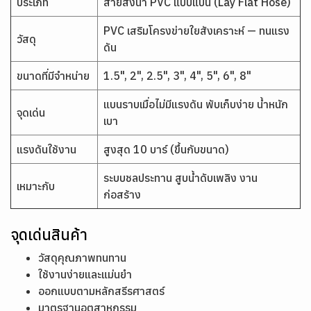
ประเภท
สายส่งน้ำ PVC แบบแบน (Lay Flat Hose)
PVC เสริมโครงข่ายใยสังเคราะห์ — ทนแรง
วัสดุ
ดัน
ขนาดที่มีจำหน่าย
1.5", 2", 2.5", 3", 4", 5", 6", 8"
แบนราบเมื่อไม่มีแรงดัน พับเก็บง่าย น้ำหนัก
จุดเด่น
เบา
แรงดันใช้งาน
สูงสุด 10 บาร์ (ขึ้นกับขนาด)
ระบบชลประทาน สูบน้ำดับเพลิง งาน
เหมาะกับ
ก่อสร้าง
จุดเด่นสินค้า
วัสดุคุณภาพทนทาน
ใช้งานง่ายและแม่นยำ
ออกแบบตามหลักสรีรศาสตร์
มาตรฐานอุตสาหกรรม