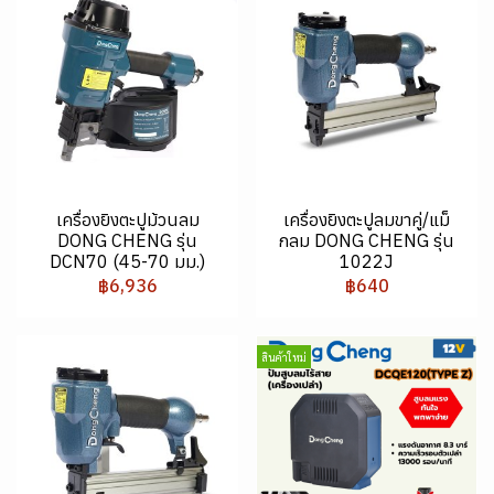
เครื่องยิงตะปูม้วนลม
เครื่องยิงตะปูลมขาคู่/แม็
DONG CHENG รุ่น
กลม DONG CHENG รุ่น
DCN70 (45-70 มม.)
1022J
฿6,936
฿640
สินค้าใหม่