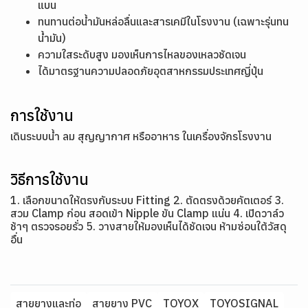
แบน
ทนทานต่อน้ำมันหล่อลื่นและสารเคมีในโรงงาน (เฉพาะรุ่นทน
น้ำมัน)
ความใสระดับสูง มองเห็นการไหลของเหลวชัดเจน
ได้มาตรฐานความปลอดภัยอุตสาหกรรมประเทศญี่ปุ่น
การใช้งาน
เดินระบบน้ำ ลม สุญญากาศ หรืออาหาร ในเครื่องจักรโรงงาน
วิธีการใช้งาน
1. เลือกขนาดให้ตรงกับระบบ Fitting 2. ตัดตรงด้วยคัตเตอร์ 3.
สวม Clamp ก่อน สอดเข้า Nipple ขัน Clamp แน่น 4. เปิดวาล์ว
ช้าๆ ตรวจรอยรั่ว 5. วางสายให้มองเห็นได้ชัดเจน ห้ามซ่อนใต้วัสดุ
อื่น
สายยางและท่อ
สายยาง PVC
TOYOX
TOYOSIGNAL