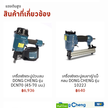
แรงดันสูง
สินค้าที่เกี่ยวข้อง
เครื่องยิงตะปูม้วนลม
เครื่องยิงตะปูลมขาคู่/แม็
DONG CHENG รุ่น
กลม DONG CHENG รุ่น
DCN70 (45-70 มม.)
1022J
฿6,936
฿640
สินค้าใหม่