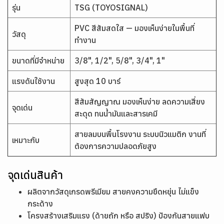
รุ่น
TSG (TOYOSIGNAL)
PVC สีส้มสดใส — มองเห็นง่ายในพื้นที่
วัสดุ
ทำงาน
ขนาดที่มีจำหน่าย
3/8", 1/2", 5/8", 3/4", 1"
แรงดันใช้งาน
สูงสุด 10 บาร์
สีส้มสัญญาณ มองเห็นง่าย ลดความเสี่ยง
จุดเด่น
สะดุด ทนน้ำมันและสารเคมี
สายลมบนพื้นโรงงาน ระบบนิวแมติก งานที่
เหมาะกับ
ต้องการความปลอดภัยสูง
จุดเด่นสินค้า
ผลิตจากวัสดุเกรดพรีเมียม สายคงความยืดหยุ่น ไม่แข็ง
กระด้าง
โครงสร้างเสริมแรง (ด้ายถัก หรือ สปริง) ป้องกันสายแฟบ