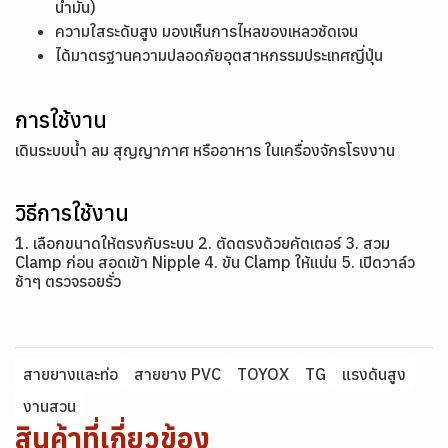
น้ำมัน)
ความใสระดับสูง มองเห็นการไหลของเหลวชัดเจน
ได้มาตรฐานความปลอดภัยอุตสาหกรรมประเทศญี่ปุ่น
การใช้งาน
เดินระบบน้ำ ลม สุญญากาศ หรืออาหาร ในเครื่องจักรโรงงาน
วิธีการใช้งาน
1. เลือกขนาดให้ตรงกับระบบ 2. ตัดตรงด้วยคัตเตอร์ 3. สวม
Clamp ก่อน สอดเข้า Nipple 4. ขัน Clamp ให้แน่น 5. เปิดวาล์ว
ช้าๆ ตรวจรอยรั่ว
สายยางและท่อ
สายยาง PVC
TOYOX
TG
แรงดันสูง
งานสวน
สินค้าที่เกี่ยวข้อง