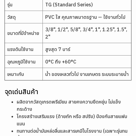
รุ่น
TG (Standard Series)
วัสดุ
PVC ใส คุณภาพมาตรฐาน — ใช้งานทั่วไป
3/8", 1/2", 5/8", 3/4", 1", 1.25", 1.5",
ขนาดที่มีจำหน่าย
2"
แรงดันใช้งาน
สูงสุด 7 บาร์
อุณหภูมิใช้งาน
0°C ถึง +60°C
เหมาะกับ
น้ำ ของเหลวทั่วไป งานเกษตร ระบบระบายน้ำ
จุดเด่นสินค้า
ผลิตจากวัสดุเกรดพรีเมียม สายคงความยืดหยุ่น ไม่แข็ง
กระด้าง
โครงสร้างเสริมแรง (ด้ายถัก หรือ สปริง) ป้องกันสายแฟบ
แบน
ทนทานต่อน้ำมันหล่อลื่นและสารเคมีในโรงงาน (เฉพาะรุ่นทน