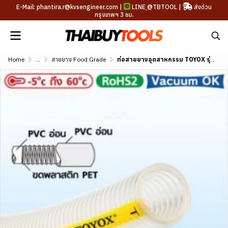
E-Mail: phantira.r@kvsengineer.com |
LINE
@TBTOOL
|
ส่งด่วน
กรุงเทพฯ 3 ชม.
Home
...
สายยาง Food Grade
ท่อสายยางอุตสาหกรรม TOYOX รุ่น TG (Standard) ขนาด 3/8"-2"