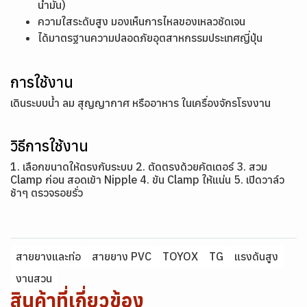
น้ำมัน)
ความใสระดับสูง มองเห็นการไหลของเหลวชัดเจน
ได้มาตรฐานความปลอดภัยอุตสาหกรรมประเทศญี่ปุ่น
การใช้งาน
เดินระบบน้ำ ลม สุญญากาศ หรืออาหาร ในเครื่องจักรโรงงาน
วิธีการใช้งาน
1. เลือกขนาดให้ตรงกับระบบ 2. ตัดตรงด้วยคัตเตอร์ 3. สวม
Clamp ก่อน สอดเข้า Nipple 4. ขัน Clamp ให้แน่น 5. เปิดวาล์ว
ช้าๆ ตรวจรอยรั่ว
สายยางและท่อ
สายยาง PVC
TOYOX
TG
แรงดันสูง
งานสวน
สินค้าที่เกี่ยวข้อง