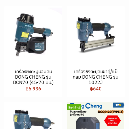
เครื่องยิงตะปูม้วนลม
เครื่องยิงตะปูลมขาคู่/แม็
DONG CHENG รุ่น
กลม DONG CHENG รุ่น
DCN70 (45-70 มม.)
1022J
฿6,936
฿640
สินค้าใหม่