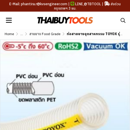
E-Mail: phantira.r@kvsengineer.com |
LINE
@TBTOOL
|
ส่งด่วน
กรุงเทพฯ 3 ชม.
Home
...
สายยาง Food Grade
ท่อสายยางอุตสาหกรรม TOYOX รุ่น TG (Standard) ขนาด 3/8"-2"