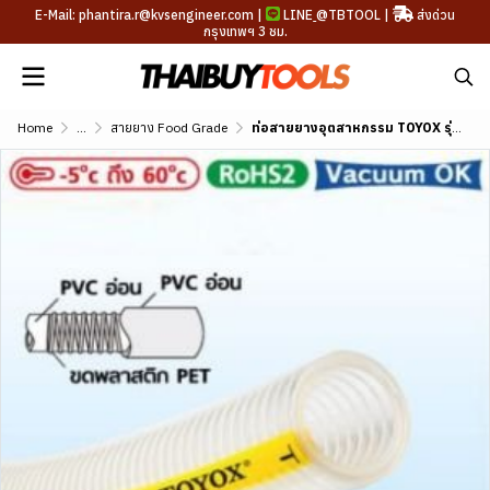
E-Mail: phantira.r@kvsengineer.com |
LINE
@TBTOOL
|
ส่งด่วน
กรุงเทพฯ 3 ชม.
Home
...
สายยาง Food Grade
ท่อสายยางอุตสาหกรรม TOYOX รุ่น TG (Standard) ขนาด 3/8"-2"