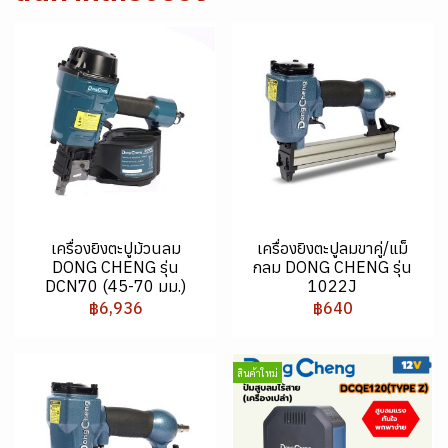
เครื่องยิงตะปูม้วนลม
เครื่องยิงตะปูลมขาคู่/แม็
DONG CHENG รุ่น
กลม DONG CHENG รุ่น
DCN70 (45-70 มม.)
1022J
฿6,936
฿640
สินค้าใหม่