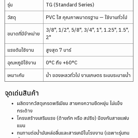
รุ่น
TG (Standard Series)
วัสดุ
PVC ใส คุณภาพมาตรฐาน — ใช้งานทั่วไป
3/8", 1/2", 5/8", 3/4", 1", 1.25", 1.5",
ขนาดที่มีจำหน่าย
2"
แรงดันใช้งาน
สูงสุด 7 บาร์
อุณหภูมิใช้งาน
0°C ถึง +60°C
เหมาะกับ
น้ำ ของเหลวทั่วไป งานเกษตร ระบบระบายน้ำ
จุดเด่นสินค้า
ผลิตจากวัสดุเกรดพรีเมียม สายคงความยืดหยุ่น ไม่แข็ง
กระด้าง
โครงสร้างเสริมแรง (ด้ายถัก หรือ สปริง) ป้องกันสายแฟบ
แบน
ทนทานต่อน้ำมันหล่อลื่นและสารเคมีในโรงงาน (เฉพาะรุ่นทน