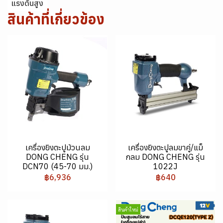
แรงดันสูง
สินค้าที่เกี่ยวข้อง
เครื่องยิงตะปูม้วนลม
เครื่องยิงตะปูลมขาคู่/แม็
DONG CHENG รุ่น
กลม DONG CHENG รุ่น
DCN70 (45-70 มม.)
1022J
฿6,936
฿640
สินค้าใหม่