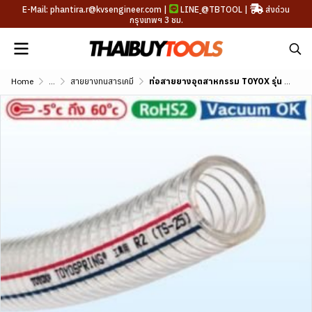
E-Mail: phantira.r@kvsengineer.com |
LINE
@TBTOOL
|
ส่งด่วน
กรุงเทพฯ 3 ชม.
Home
...
สายยางทนสารเคมี
ท่อสายยางอุตสาหกรรม TOYOX รุ่น TOYOSPRING ขนาด 1/4"-4"