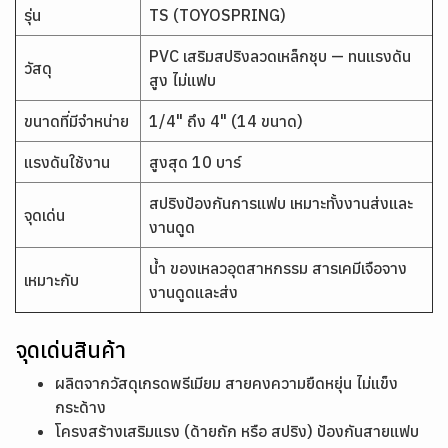
รุ่น
TS (TOYOSPRING)
PVC เสริมสปริงลวดเหล็กชุบ — ทนแรงดัน
วัสดุ
สูง ไม่แฟบ
ขนาดที่มีจำหน่าย
1/4" ถึง 4" (14 ขนาด)
แรงดันใช้งาน
สูงสุด 10 บาร์
สปริงป้องกันการแฟบ เหมาะทั้งงานส่งและ
จุดเด่น
งานดูด
น้ำ ของเหลวอุตสาหกรรม สารเคมีเจือจาง
เหมาะกับ
งานดูดและส่ง
จุดเด่นสินค้า
ผลิตจากวัสดุเกรดพรีเมียม สายคงความยืดหยุ่น ไม่แข็ง
กระด้าง
โครงสร้างเสริมแรง (ด้ายถัก หรือ สปริง) ป้องกันสายแฟบ