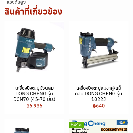
แรงดันสูง
สินค้าที่เกี่ยวข้อง
เครื่องยิงตะปูม้วนลม
เครื่องยิงตะปูลมขาคู่/แม็
DONG CHENG รุ่น
กลม DONG CHENG รุ่น
DCN70 (45-70 มม.)
1022J
฿6,936
฿640
สินค้าใหม่