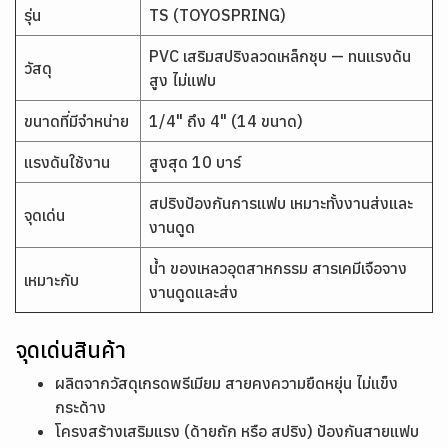
รุ่น
TS (TOYOSPRING)
PVC เสริมสปริงลวดเหล็กชุบ — ทนแรงดัน
วัสดุ
สูง ไม่แฟบ
ขนาดที่มีจำหน่าย
1/4" ถึง 4" (14 ขนาด)
แรงดันใช้งาน
สูงสุด 10 บาร์
สปริงป้องกันการแฟบ เหมาะทั้งงานส่งและ
จุดเด่น
งานดูด
น้ำ ของเหลวอุตสาหกรรม สารเคมีเจือจาง
เหมาะกับ
งานดูดและส่ง
จุดเด่นสินค้า
ผลิตจากวัสดุเกรดพรีเมียม สายคงความยืดหยุ่น ไม่แข็ง
กระด้าง
โครงสร้างเสริมแรง (ด้ายถัก หรือ สปริง) ป้องกันสายแฟบ