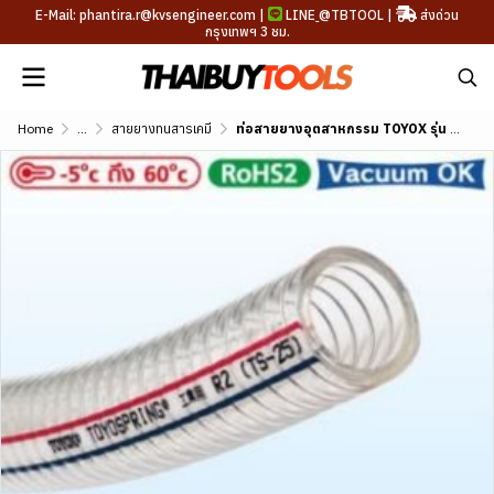
E-Mail: phantira.r@kvsengineer.com |
LINE
@TBTOOL
|
ส่งด่วน
กรุงเทพฯ 3 ชม.
Home
...
สายยางทนสารเคมี
ท่อสายยางอุตสาหกรรม TOYOX รุ่น TOYOSPRING ขนาด 1/4"-4"