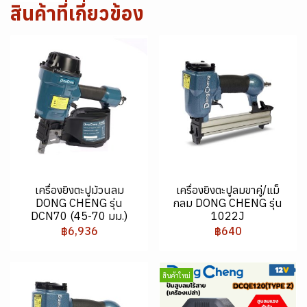
สินค้าที่เกี่ยวข้อง
เครื่องยิงตะปูม้วนลม
เครื่องยิงตะปูลมขาคู่/แม็
DONG CHENG รุ่น
กลม DONG CHENG รุ่น
DCN70 (45-70 มม.)
1022J
฿6,936
฿640
สินค้าใหม่