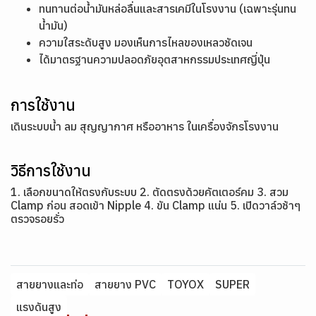
ทนทานต่อน้ำมันหล่อลื่นและสารเคมีในโรงงาน (เฉพาะรุ่นทน
น้ำมัน)
ความใสระดับสูง มองเห็นการไหลของเหลวชัดเจน
ได้มาตรฐานความปลอดภัยอุตสาหกรรมประเทศญี่ปุ่น
การใช้งาน
เดินระบบน้ำ ลม สุญญากาศ หรืออาหาร ในเครื่องจักรโรงงาน
วิธีการใช้งาน
1. เลือกขนาดให้ตรงกับระบบ 2. ตัดตรงด้วยคัตเตอร์คม 3. สวม
Clamp ก่อน สอดเข้า Nipple 4. ขัน Clamp แน่น 5. เปิดวาล์วช้าๆ
ตรวจรอยรั่ว
สายยางและท่อ
สายยาง PVC
TOYOX
SUPER
แรงดันสูง