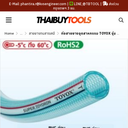
E-Mail: phantira.r@kvsengineer.com |
LINE
@TBTOOL
|
ส่งด่วน
กรุงเทพฯ 3 ชม.
Home
...
สายยางทนสารเคมี
ท่อสายยางอุตสาหกรรม TOYOX รุ่น SUPER ขนาด 1/4"-3"