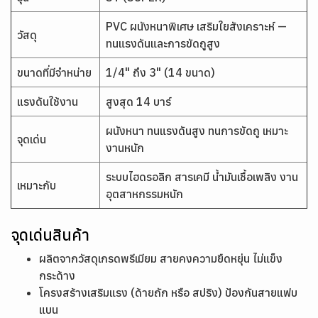
PVC ผนังหนาพิเศษ เสริมใยสังเคราะห์ —
วัสดุ
ทนแรงดันและการขัดถูสูง
ขนาดที่มีจำหน่าย
1/4" ถึง 3" (14 ขนาด)
แรงดันใช้งาน
สูงสุด 14 บาร์
ผนังหนา ทนแรงดันสูง ทนการขัดถู เหมาะ
จุดเด่น
งานหนัก
ระบบไฮดรอลิก สารเคมี น้ำมันเชื้อเพลิง งาน
เหมาะกับ
อุตสาหกรรมหนัก
จุดเด่นสินค้า
ผลิตจากวัสดุเกรดพรีเมียม สายคงความยืดหยุ่น ไม่แข็ง
กระด้าง
โครงสร้างเสริมแรง (ด้ายถัก หรือ สปริง) ป้องกันสายแฟบ
แบน