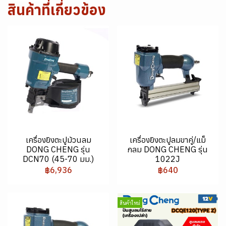
สินค้าที่เกี่ยวข้อง
เครื่องยิงตะปูม้วนลม
เครื่องยิงตะปูลมขาคู่/แม็
DONG CHENG รุ่น
กลม DONG CHENG รุ่น
DCN70 (45-70 มม.)
1022J
฿6,936
฿640
สินค้าใหม่