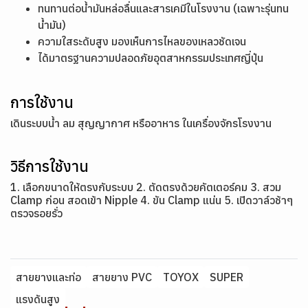
ทนทานต่อน้ำมันหล่อลื่นและสารเคมีในโรงงาน (เฉพาะรุ่นทน
น้ำมัน)
ความใสระดับสูง มองเห็นการไหลของเหลวชัดเจน
ได้มาตรฐานความปลอดภัยอุตสาหกรรมประเทศญี่ปุ่น
การใช้งาน
เดินระบบน้ำ ลม สุญญากาศ หรืออาหาร ในเครื่องจักรโรงงาน
วิธีการใช้งาน
1. เลือกขนาดให้ตรงกับระบบ 2. ตัดตรงด้วยคัตเตอร์คม 3. สวม
Clamp ก่อน สอดเข้า Nipple 4. ขัน Clamp แน่น 5. เปิดวาล์วช้าๆ
ตรวจรอยรั่ว
สายยางและท่อ
สายยาง PVC
TOYOX
SUPER
แรงดันสูง