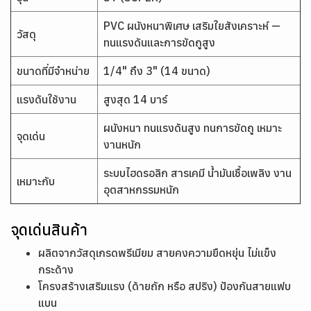
PVC ผนังหนาพิเศษ เสริมใยสังเคราะห์ —
วัสดุ
ทนแรงดันและการขัดถูสูง
ขนาดที่มีจำหน่าย
1/4" ถึง 3" (14 ขนาด)
แรงดันใช้งาน
สูงสุด 14 บาร์
ผนังหนา ทนแรงดันสูง ทนการขัดถู เหมาะ
จุดเด่น
งานหนัก
ระบบไฮดรอลิก สารเคมี น้ำมันเชื้อเพลิง งาน
เหมาะกับ
อุตสาหกรรมหนัก
จุดเด่นสินค้า
ผลิตจากวัสดุเกรดพรีเมียม สายคงความยืดหยุ่น ไม่แข็ง
กระด้าง
โครงสร้างเสริมแรง (ด้ายถัก หรือ สปริง) ป้องกันสายแฟบ
แบน