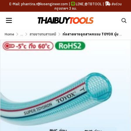
E-Mail: phantira.r@kvsengineer.com |
LINE
@TBTOOL
|
ส่งด่วน
กรุงเทพฯ 3 ชม.
Home
...
สายยางทนสารเคมี
ท่อสายยางอุตสาหกรรม TOYOX รุ่น SUPER ขนาด 1/4"-3"