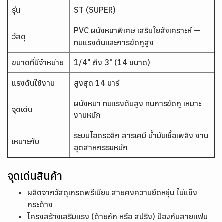
รุ่น
ST (SUPER)
PVC ผนังหนาพิเศษ เสริมใยสังเคราะห์ —
วัสดุ
ทนแรงดันและการขัดถูสูง
ขนาดที่มีจำหน่าย
1/4" ถึง 3" (14 ขนาด)
แรงดันใช้งาน
สูงสุด 14 บาร์
ผนังหนา ทนแรงดันสูง ทนการขัดถู เหมาะ
จุดเด่น
งานหนัก
ระบบไฮดรอลิก สารเคมี น้ำมันเชื้อเพลิง งาน
เหมาะกับ
อุตสาหกรรมหนัก
จุดเด่นสินค้า
ผลิตจากวัสดุเกรดพรีเมียม สายคงความยืดหยุ่น ไม่แข็ง
กระด้าง
โครงสร้างเสริมแรง (ด้ายถัก หรือ สปริง) ป้องกันสายแฟบ