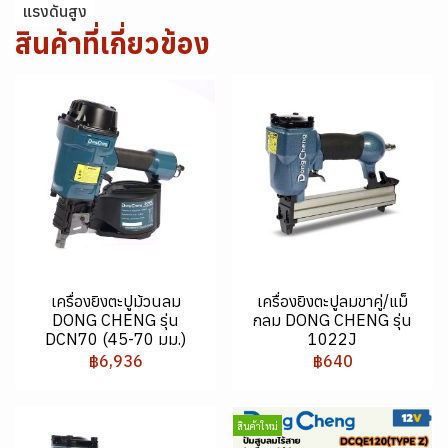
แรงดันสูง
สินค้าที่เกี่ยวข้อง
เครื่องยิงตะปูม้วนลม
เครื่องยิงตะปูลมขาคู่/แม็
DONG CHENG รุ่น
กลม DONG CHENG รุ่น
DCN70 (45-70 มม.)
1022J
฿6,936
฿640
สินค้าใหม่