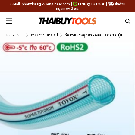
E-Mail: phantira.r@kvsengineer.com |
LINE
@TBTOOL
|
ส่งด่วน
กรุงเทพฯ 3 ชม.
Home
...
สายยางทนสารเคมี
ท่อสายยางอุตสาหกรรม TOYOX รุ่น SUPER ขนาด 1/4"-3"