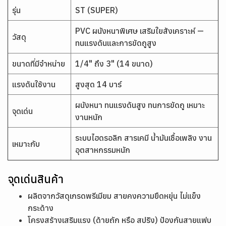
รุ่น
ST (SUPER)
PVC ผนังหนาพิเศษ เสริมใยสังเคราะห์ —
วัสดุ
ทนแรงดันและการขัดถูสูง
ขนาดที่มีจำหน่าย
1/4" ถึง 3" (14 ขนาด)
แรงดันใช้งาน
สูงสุด 14 บาร์
ผนังหนา ทนแรงดันสูง ทนการขัดถู เหมาะ
จุดเด่น
งานหนัก
ระบบไฮดรอลิก สารเคมี น้ำมันเชื้อเพลิง งาน
เหมาะกับ
อุตสาหกรรมหนัก
จุดเด่นสินค้า
ผลิตจากวัสดุเกรดพรีเมียม สายคงความยืดหยุ่น ไม่แข็ง
กระด้าง
โครงสร้างเสริมแรง (ด้ายถัก หรือ สปริง) ป้องกันสายแฟบ