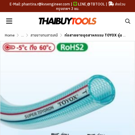
E-Mail: phantira.r@kvsengineer.com |
LINE
@TBTOOL
|
ส่งด่วน
กรุงเทพฯ 3 ชม.
Home
...
สายยางทนสารเคมี
ท่อสายยางอุตสาหกรรม TOYOX รุ่น SUPER ขนาด 1/4"-3"