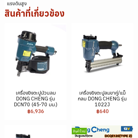
แรงดันสูง
สินค้าที่เกี่ยวข้อง
เครื่องยิงตะปูม้วนลม
เครื่องยิงตะปูลมขาคู่/แม็
DONG CHENG รุ่น
กลม DONG CHENG รุ่น
DCN70 (45-70 มม.)
1022J
฿6,936
฿640
สินค้าใหม่