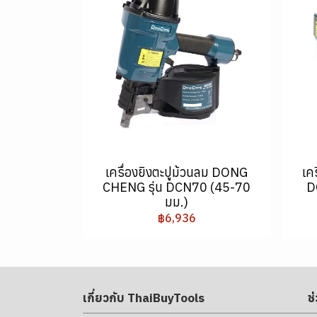
เครื่องยิงตะปูม้วนลม DONG
เค
CHENG รุ่น DCN70 (45-70
D
มม.)
฿6,936
เกี่ยวกับ ThaiBuyTools
ช