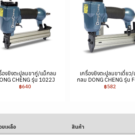
รื่องยิงตะปูลมขาคู่/แม็กลม
เครื่องยิงตะปูลมขาเดี่ยว/
ONG CHENG รุ่น 1022J
กลม DONG CHENG รุ่น F
฿640
฿582
่วยเหลือ
สินค้า