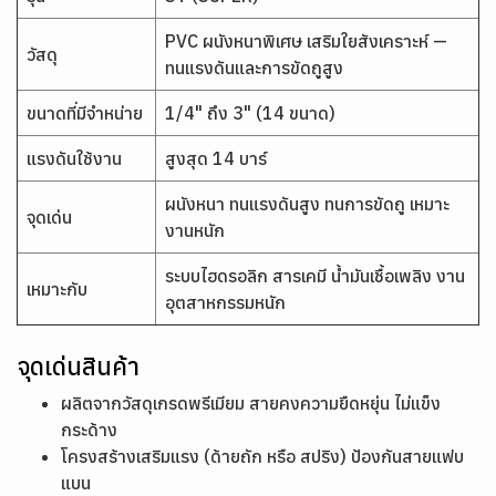
PVC ผนังหนาพิเศษ เสริมใยสังเคราะห์ —
วัสดุ
ทนแรงดันและการขัดถูสูง
ขนาดที่มีจำหน่าย
1/4" ถึง 3" (14 ขนาด)
แรงดันใช้งาน
สูงสุด 14 บาร์
ผนังหนา ทนแรงดันสูง ทนการขัดถู เหมาะ
จุดเด่น
งานหนัก
ระบบไฮดรอลิก สารเคมี น้ำมันเชื้อเพลิง งาน
เหมาะกับ
อุตสาหกรรมหนัก
จุดเด่นสินค้า
ผลิตจากวัสดุเกรดพรีเมียม สายคงความยืดหยุ่น ไม่แข็ง
กระด้าง
โครงสร้างเสริมแรง (ด้ายถัก หรือ สปริง) ป้องกันสายแฟบ
แบน