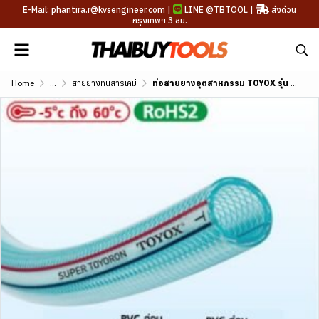
E-Mail: phantira.r@kvsengineer.com |
LINE
@TBTOOL
|
ส่งด่วน
กรุงเทพฯ 3 ชม.
Home
...
สายยางทนสารเคมี
ท่อสายยางอุตสาหกรรม TOYOX รุ่น SUPER ขนาด 1/4"-3"