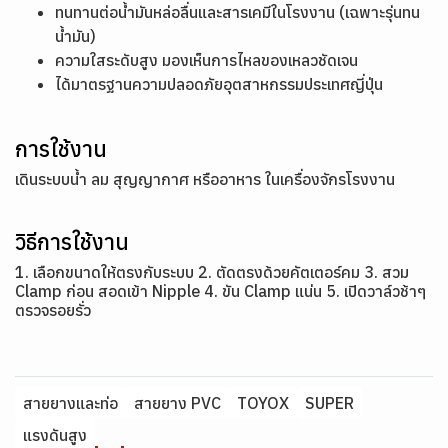
ทนทานต่อน้ำมันหล่อลื่นและสารเคมีในโรงงาน (เฉพาะรุ่นทน
น้ำมัน)
ความใสระดับสูง มองเห็นการไหลของเหลวชัดเจน
ได้มาตรฐานความปลอดภัยอุตสาหกรรมประเทศญี่ปุ่น
การใช้งาน
เดินระบบน้ำ ลม สุญญากาศ หรืออาหาร ในเครื่องจักรโรงงาน
วิธีการใช้งาน
1. เลือกขนาดให้ตรงกับระบบ 2. ตัดตรงด้วยคัตเตอร์คม 3. สวม
Clamp ก่อน สอดเข้า Nipple 4. ขัน Clamp แน่น 5. เปิดวาล์วช้าๆ
ตรวจรอยรั่ว
สายยางและท่อ
สายยาง PVC
TOYOX
SUPER
แรงดันสูง