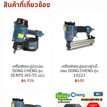
สินค้าที่เกี่ยวข้อง
เครื่องยิงตะปูม้วนลม
เครื่องยิงตะปูลมขาคู่/แม็
DONG CHENG รุ่น
กลม DONG CHENG รุ่น
DCN70 (45-70 มม.)
1022J
฿6,936
฿640
สินค้าใหม่