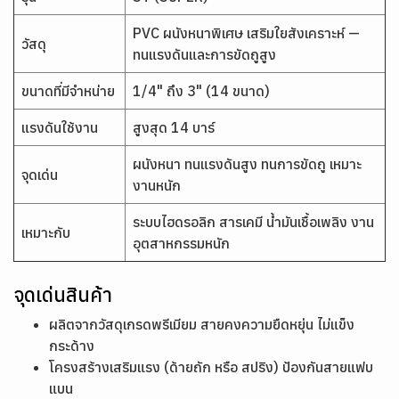
PVC ผนังหนาพิเศษ เสริมใยสังเคราะห์ —
วัสดุ
ทนแรงดันและการขัดถูสูง
ขนาดที่มีจำหน่าย
1/4" ถึง 3" (14 ขนาด)
แรงดันใช้งาน
สูงสุด 14 บาร์
ผนังหนา ทนแรงดันสูง ทนการขัดถู เหมาะ
จุดเด่น
งานหนัก
ระบบไฮดรอลิก สารเคมี น้ำมันเชื้อเพลิง งาน
เหมาะกับ
อุตสาหกรรมหนัก
จุดเด่นสินค้า
ผลิตจากวัสดุเกรดพรีเมียม สายคงความยืดหยุ่น ไม่แข็ง
กระด้าง
โครงสร้างเสริมแรง (ด้ายถัก หรือ สปริง) ป้องกันสายแฟบ
แบน