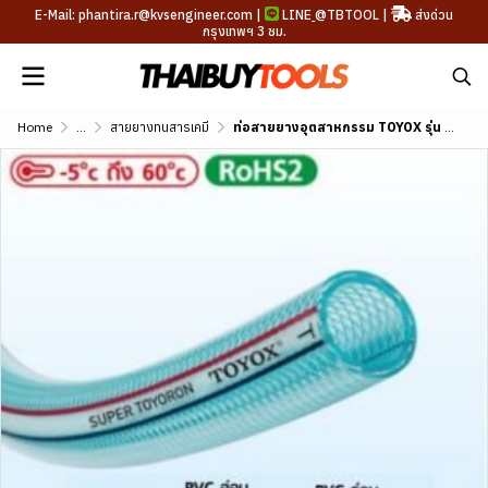
E-Mail: phantira.r@kvsengineer.com |
LINE
@TBTOOL
|
ส่งด่วน
กรุงเทพฯ 3 ชม.
Home
...
สายยางทนสารเคมี
ท่อสายยางอุตสาหกรรม TOYOX รุ่น SUPER ขนาด 1/4"-3"