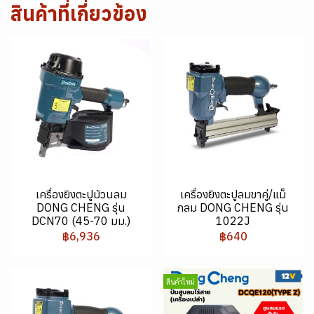
สินค้าที่เกี่ยวข้อง
เครื่องยิงตะปูม้วนลม
เครื่องยิงตะปูลมขาคู่/แม็
DONG CHENG รุ่น
กลม DONG CHENG รุ่น
DCN70 (45-70 มม.)
1022J
฿6,936
฿640
สินค้าใหม่