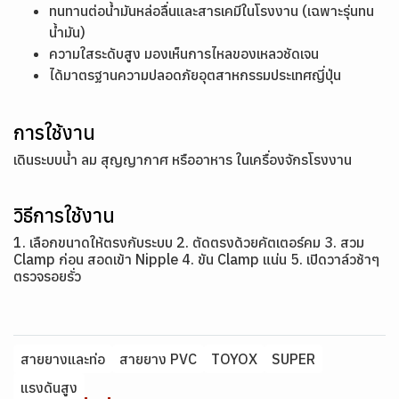
ทนทานต่อน้ำมันหล่อลื่นและสารเคมีในโรงงาน (เฉพาะรุ่นทน
น้ำมัน)
ความใสระดับสูง มองเห็นการไหลของเหลวชัดเจน
ได้มาตรฐานความปลอดภัยอุตสาหกรรมประเทศญี่ปุ่น
การใช้งาน
เดินระบบน้ำ ลม สุญญากาศ หรืออาหาร ในเครื่องจักรโรงงาน
วิธีการใช้งาน
1. เลือกขนาดให้ตรงกับระบบ 2. ตัดตรงด้วยคัตเตอร์คม 3. สวม
Clamp ก่อน สอดเข้า Nipple 4. ขัน Clamp แน่น 5. เปิดวาล์วช้าๆ
ตรวจรอยรั่ว
สายยางและท่อ
สายยาง PVC
TOYOX
SUPER
แรงดันสูง