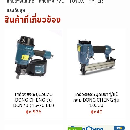
สายยางและท่อ
สายยาง PVC
TOYOX
HYPER
แรงดันสูง
สินค้าที่เกี่ยวข้อง
เครื่องยิงตะปูม้วนลม
เครื่องยิงตะปูลมขาคู่/แม็
DONG CHENG รุ่น
กลม DONG CHENG รุ่น
DCN70 (45-70 มม.)
1022J
฿6,936
฿640