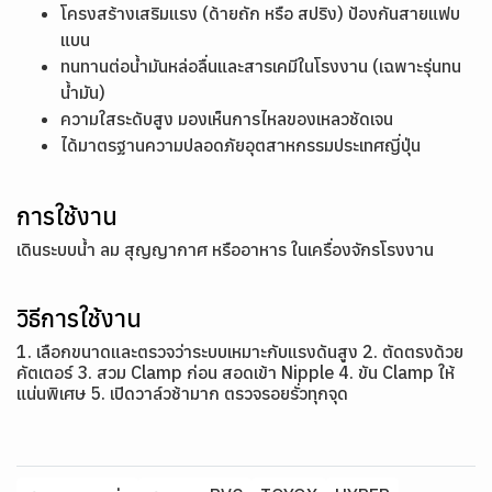
โครงสร้างเสริมแรง (ด้ายถัก หรือ สปริง) ป้องกันสายแฟบ
แบน
ทนทานต่อน้ำมันหล่อลื่นและสารเคมีในโรงงาน (เฉพาะรุ่นทน
น้ำมัน)
ความใสระดับสูง มองเห็นการไหลของเหลวชัดเจน
ได้มาตรฐานความปลอดภัยอุตสาหกรรมประเทศญี่ปุ่น
การใช้งาน
เดินระบบน้ำ ลม สุญญากาศ หรืออาหาร ในเครื่องจักรโรงงาน
วิธีการใช้งาน
1. เลือกขนาดและตรวจว่าระบบเหมาะกับแรงดันสูง 2. ตัดตรงด้วย
คัตเตอร์ 3. สวม Clamp ก่อน สอดเข้า Nipple 4. ขัน Clamp ให้
แน่นพิเศษ 5. เปิดวาล์วช้ามาก ตรวจรอยรั่วทุกจุด