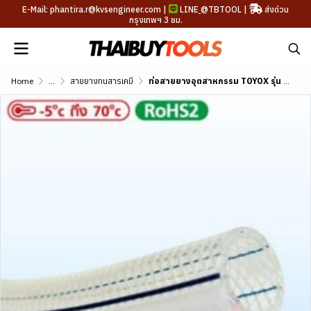
E-Mail: phantira.r@kvsengineer.com |
LINE
@TBTOOL
|
ส่งด่วน
กรุงเทพฯ 3 ชม.
Home
...
สายยางทนสารเคมี
ท่อสายยางอุตสาหกรรม TOYOX รุ่น HYPER ขนาด 3/8"-2"