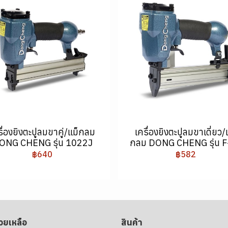
รื่องยิงตะปูลมขาคู่/แม็กลม
เครื่องยิงตะปูลมขาเดี่ยว/
ONG CHENG รุ่น 1022J
กลม DONG CHENG รุ่น F
฿640
฿582
่วยเหลือ
สินค้า