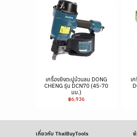
เครื่องยิงตะปูม้วนลม DONG
เค
CHENG รุ่น DCN70 (45-70
D
มม.)
฿6,936
เกี่ยวกับ ThaiBuyTools
ช