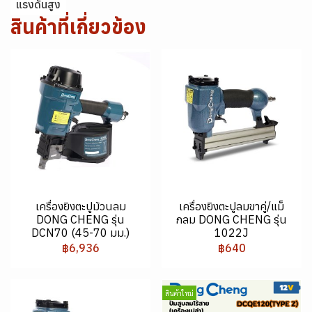
แรงดันสูง
สินค้าที่เกี่ยวข้อง
เครื่องยิงตะปูม้วนลม
เครื่องยิงตะปูลมขาคู่/แม็
DONG CHENG รุ่น
กลม DONG CHENG รุ่น
DCN70 (45-70 มม.)
1022J
฿6,936
฿640
สินค้าใหม่