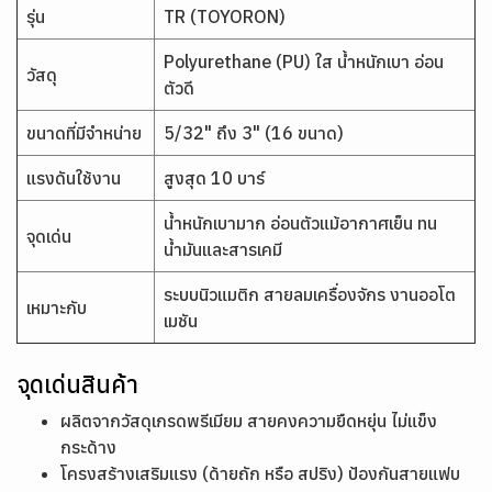
รุ่น
TR (TOYORON)
Polyurethane (PU) ใส น้ำหนักเบา อ่อน
วัสดุ
ตัวดี
ขนาดที่มีจำหน่าย
5/32" ถึง 3" (16 ขนาด)
แรงดันใช้งาน
สูงสุด 10 บาร์
น้ำหนักเบามาก อ่อนตัวแม้อากาศเย็น ทน
จุดเด่น
น้ำมันและสารเคมี
ระบบนิวแมติก สายลมเครื่องจักร งานออโต
เหมาะกับ
เมชัน
จุดเด่นสินค้า
ผลิตจากวัสดุเกรดพรีเมียม สายคงความยืดหยุ่น ไม่แข็ง
กระด้าง
โครงสร้างเสริมแรง (ด้ายถัก หรือ สปริง) ป้องกันสายแฟบ