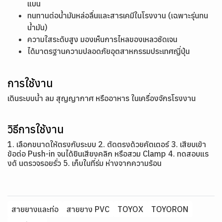
แบน
ทนทานต่อน้ำมันหล่อลื่นและสารเคมีในโรงงาน (เฉพาะรุ่นทน
น้ำมัน)
ความใสระดับสูง มองเห็นการไหลของเหลวชัดเจน
ได้มาตรฐานความปลอดภัยอุตสาหกรรมประเทศญี่ปุ่น
การใช้งาน
เดินระบบน้ำ ลม สุญญากาศ หรืออาหาร ในเครื่องจักรโรงงาน
วิธีการใช้งาน
1. เลือกขนาดให้ตรงกับระบบ 2. ตัดตรงด้วยคัตเตอร์ 3. เสียบเข้า
ข้อต่อ Push-in จนได้ยินเสียงคลิก หรือสวม Clamp 4. ทดสอบแร
งดั นตรวจรอยรั่ว 5. เก็บในที่ร่ม ห่างจากความร้อน
สายยางและท่อ
สายยาง PVC
TOYOX
TOYORON