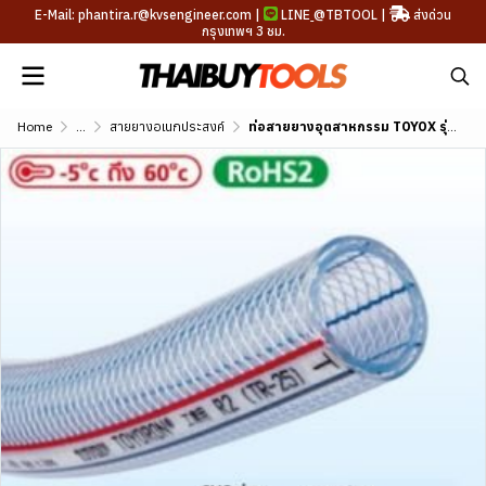
E-Mail: phantira.r@kvsengineer.com |
LINE
@TBTOOL
|
ส่งด่วน
กรุงเทพฯ 3 ชม.
Home
...
สายยางอเนกประสงค์
ท่อสายยางอุตสาหกรรม TOYOX รุ่น TOYORON ขนาด 5/32"-3"