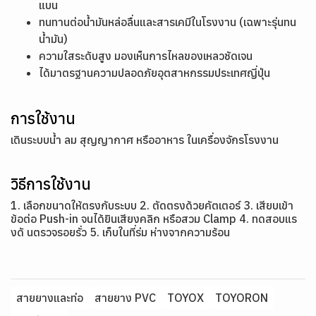
แบน
ทนทานต่อน้ำมันหล่อลื่นและสารเคมีในโรงงาน (เฉพาะรุ่นทน
น้ำมัน)
ความใสระดับสูง มองเห็นการไหลของเหลวชัดเจน
ได้มาตรฐานความปลอดภัยอุตสาหกรรมประเทศญี่ปุ่น
การใช้งาน
เดินระบบน้ำ ลม สุญญากาศ หรืออาหาร ในเครื่องจักรโรงงาน
วิธีการใช้งาน
1. เลือกขนาดให้ตรงกับระบบ 2. ตัดตรงด้วยคัตเตอร์ 3. เสียบเข้า
ข้อต่อ Push-in จนได้ยินเสียงคลิก หรือสวม Clamp 4. ทดสอบแร
งดั นตรวจรอยรั่ว 5. เก็บในที่ร่ม ห่างจากความร้อน
สายยางและท่อ
สายยาง PVC
TOYOX
TOYORON