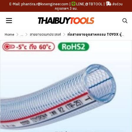
E-Mail: phantira.r@kvsengineer.com |
LINE
@TBTOOL
|
ส่งด่วน
กรุงเทพฯ 3 ชม.
Home
...
สายยางอเนกประสงค์
ท่อสายยางอุตสาหกรรม TOYOX รุ่น TOYORON ขนาด 5/32"-3"