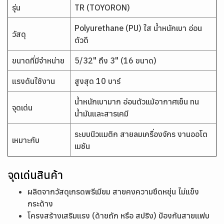
รุ่น
TR (TOYORON)
Polyurethane (PU) ใส น้ำหนักเบา อ่อน
วัสดุ
ตัวดี
ขนาดที่มีจำหน่าย
5/32" ถึง 3" (16 ขนาด)
แรงดันใช้งาน
สูงสุด 10 บาร์
น้ำหนักเบามาก อ่อนตัวแม้อากาศเย็น ทน
จุดเด่น
น้ำมันและสารเคมี
ระบบนิวแมติก สายลมเครื่องจักร งานออโต
เหมาะกับ
เมชัน
จุดเด่นสินค้า
ผลิตจากวัสดุเกรดพรีเมียม สายคงความยืดหยุ่น ไม่แข็ง
กระด้าง
โครงสร้างเสริมแรง (ด้ายถัก หรือ สปริง) ป้องกันสายแฟบ