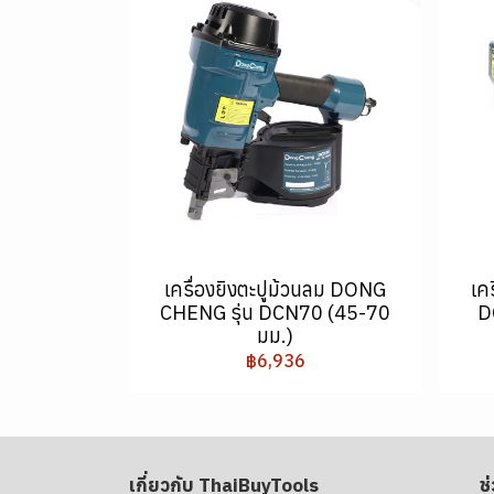
เครื่องยิงตะปูม้วนลม DONG
เค
CHENG รุ่น DCN70 (45-70
D
มม.)
฿6,936
เกี่ยวกับ ThaiBuyTools
ช