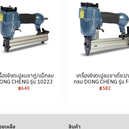
รื่องยิงตะปูลมขาคู่/แม็กลม
เครื่องยิงตะปูลมขาเดี่ยว/
ONG CHENG รุ่น 1022J
กลม DONG CHENG รุ่น F
฿640
฿582
่วยเหลือ
สินค้า