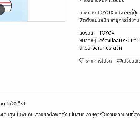
คำอธิบายสินค้าแบบย่อ
m
สายยาง TOYOX แท้จากญี่ปุ่น ส
ฟิตติ้งแน่นสนิท อายุการใช้งาน
แบรนด์:
TOYOX
หมวดหมู่:
เครื่องมือลม ระบบล
สายยางอเนกประสงค์
รายการโปรด
เปรียบเท
าด 5/32"-3"
ดันสูง ไม่พันกัน สวมข้อต่อฟิตติ้งแน่นสนิท อายุการใช้งานยาวนานที่สุด