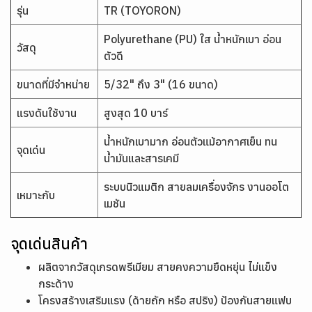
รุ่น
TR (TOYORON)
Polyurethane (PU) ใส น้ำหนักเบา อ่อน
วัสดุ
ตัวดี
ขนาดที่มีจำหน่าย
5/32" ถึง 3" (16 ขนาด)
แรงดันใช้งาน
สูงสุด 10 บาร์
น้ำหนักเบามาก อ่อนตัวแม้อากาศเย็น ทน
จุดเด่น
น้ำมันและสารเคมี
ระบบนิวแมติก สายลมเครื่องจักร งานออโต
เหมาะกับ
เมชัน
จุดเด่นสินค้า
ผลิตจากวัสดุเกรดพรีเมียม สายคงความยืดหยุ่น ไม่แข็ง
กระด้าง
โครงสร้างเสริมแรง (ด้ายถัก หรือ สปริง) ป้องกันสายแฟบ