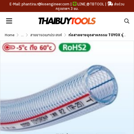
E-Mail: phantira.r@kvsengineer.com |
LINE
@TBTOOL
|
ส่งด่วน
กรุงเทพฯ 3 ชม.
Home
...
สายยางอเนกประสงค์
ท่อสายยางอุตสาหกรรม TOYOX รุ่น TOYORON ขนาด 5/32"-3"