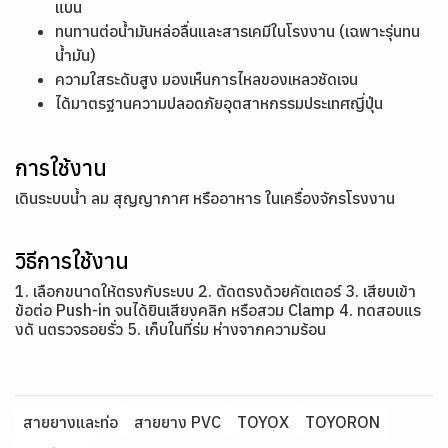
แบน
ทนทานต่อน้ำมันหล่อลื่นและสารเคมีในโรงงาน (เฉพาะรุ่นทน
น้ำมัน)
ความใสระดับสูง มองเห็นการไหลของเหลวชัดเจน
ได้มาตรฐานความปลอดภัยอุตสาหกรรมประเทศญี่ปุ่น
การใช้งาน
เดินระบบน้ำ ลม สุญญากาศ หรืออาหาร ในเครื่องจักรโรงงาน
วิธีการใช้งาน
1. เลือกขนาดให้ตรงกับระบบ 2. ตัดตรงด้วยคัตเตอร์ 3. เสียบเข้า
ข้อต่อ Push-in จนได้ยินเสียงคลิก หรือสวม Clamp 4. ทดสอบแร
งดั นตรวจรอยรั่ว 5. เก็บในที่ร่ม ห่างจากความร้อน
สายยางและท่อ
สายยาง PVC
TOYOX
TOYORON