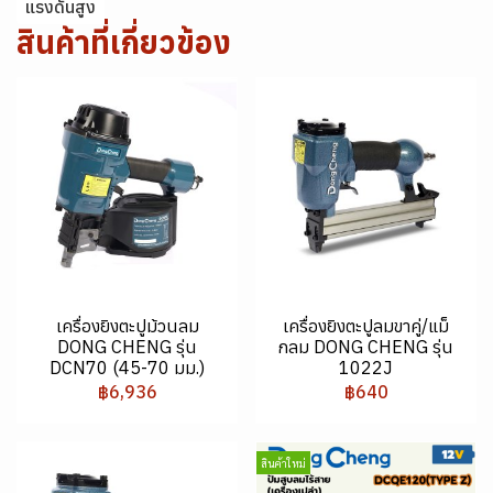
แรงดันสูง
สินค้าที่เกี่ยวข้อง
เครื่องยิงตะปูม้วนลม
เครื่องยิงตะปูลมขาคู่/แม็
DONG CHENG รุ่น
กลม DONG CHENG รุ่น
DCN70 (45-70 มม.)
1022J
฿6,936
฿640
สินค้าใหม่