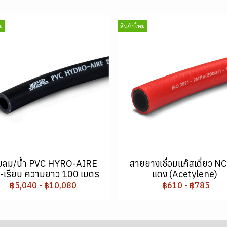
่
สินค้าใหม่
ยลม/น้ำ PVC HYRO-AIRE
สายยางเชื่อมแก๊สเดี่ยว NC
ำ-เรียบ ความยาว 100 เมตร
แดง (Acetylene)
฿5,040
-
฿10,080
฿610
-
฿785