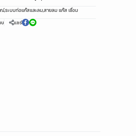
รณ์
,
ระบบท่อแก๊สและลม
,
สายลม แก๊ส เชื่อม
ียบ
แชร์