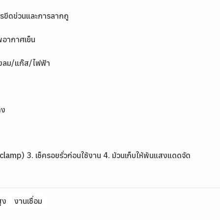
ารขีดข่วนและการลากถู
าพอากาศเย็น
ลม/แก๊ส/ไฟฟ้า
าง
e clamp) 3. เช็ครอยรั่วก่อนใช้งาน 4. ม้วนเก็บให้พ้นแสงแดดจัด
ูง
งานเชื่อม