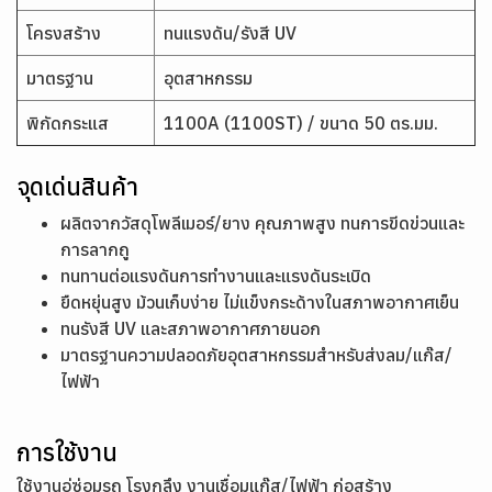
โครงสร้าง
ทนแรงดัน/รังสี UV
มาตรฐาน
อุตสาหกรรม
พิกัดกระแส
1100A (1100ST) / ขนาด 50 ตร.มม.
จุดเด่นสินค้า
ผลิตจากวัสดุโพลีเมอร์/ยาง คุณภาพสูง ทนการขีดข่วนและ
การลากถู
ทนทานต่อแรงดันการทำงานและแรงดันระเบิด
ยืดหยุ่นสูง ม้วนเก็บง่าย ไม่แข็งกระด้างในสภาพอากาศเย็น
ทนรังสี UV และสภาพอากาศภายนอก
มาตรฐานความปลอดภัยอุตสาหกรรมสำหรับส่งลม/แก๊ส/
ไฟฟ้า
การใช้งาน
ใช้งานอู่ซ่อมรถ โรงกลึง งานเชื่อมแก๊ส/ไฟฟ้า ก่อสร้าง