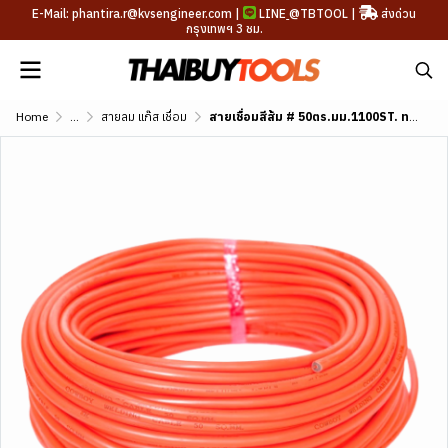
E-Mail: phantira.r@kvsengineer.com |
LINE
@TBTOOL
|
ส่งด่วน
กรุงเทพฯ 3 ชม.
Home
...
สายลม แก๊ส เชื่อม
สายเชื่อมสีส้ม # 50ตร.มม.1100ST. ทนแรงดันสูง