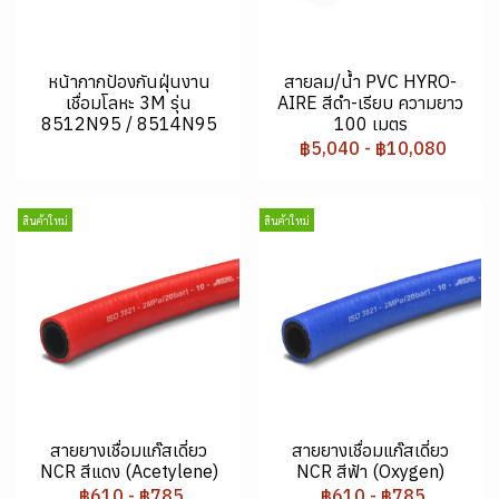
หน้ากากป้องกันฝุ่นงาน
สายลม/น้ำ PVC HYRO-
เชื่อมโลหะ 3M รุ่น
AIRE สีดำ-เรียบ ความยาว
8512N95 / 8514N95
100 เมตร
฿5,040
-
฿10,080
สินค้าใหม่
สินค้าใหม่
สายยางเชื่อมแก๊สเดี่ยว
สายยางเชื่อมแก๊สเดี่ยว
NCR สีแดง (Acetylene)
NCR สีฟ้า (Oxygen)
฿610
-
฿785
฿610
-
฿785