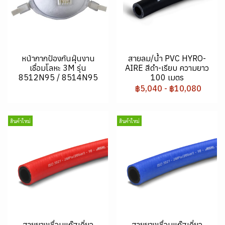
หน้ากากป้องกันฝุ่นงาน
สายลม/น้ำ PVC HYRO-
เชื่อมโลหะ 3M รุ่น
AIRE สีดำ-เรียบ ความยาว
8512N95 / 8514N95
100 เมตร
฿5,040
-
฿10,080
สินค้าใหม่
สินค้าใหม่
สายยางเชื่อมแก๊สเดี่ยว
สายยางเชื่อมแก๊สเดี่ยว