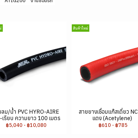
ATIG200
งานซ่อมรถ
่
สินค้าใหม่
ยลม/น้ำ PVC HYRO-AIRE
สายยางเชื่อมแก๊สเดี่ยว NC
ำ-เรียบ ความยาว 100 เมตร
แดง (Acetylene)
฿5,040
-
฿10,080
฿610
-
฿785