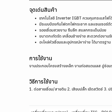
จุดเด่นสินค้า
เทคโนโลยี Inverter IGBT ควบคุมกระแสไฟได
มีระบบป้องกันไฟตกไฟกระชาก และเซนเซอร์ตัด
รอยเชื่อมสวยงาม ซึมลึก สแลกกระเด็นน้อย
ขนาดกะทัดรัด เคลื่อนย้ายง่าย สะดวกต่องานร
อะไหล่หัวเชื่อมและอุปกรณ์หาง่าย ได้มาตรฐาน
การใช้งาน
งานประกอบโครงสร้างเหล็ก งานท่อสแตนเลส อู่ซ่อมรถ
วิธีการใช้งาน
1. ต่อสายเชื่อม/สายดิน 2. เสียบปลั๊ก เปิดสวิตช์ 3