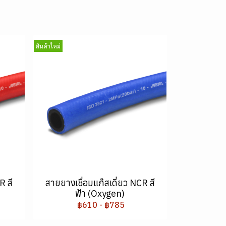
สินค้าใหม่
R สี
สายยางเชื่อมแก๊สเดี่ยว NCR สี
ฟ้า (Oxygen)
฿610
-
฿785