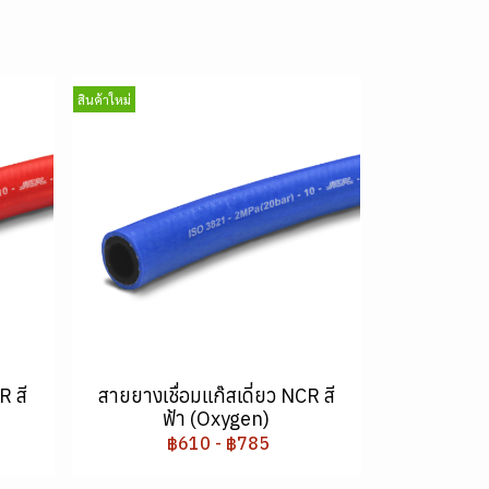
สินค้าใหม่
R สี
สายยางเชื่อมแก๊สเดี่ยว NCR สี
ฟ้า (Oxygen)
฿610
-
฿785