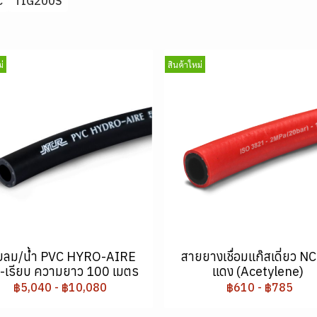
C
TIG200S
่
สินค้าใหม่
ยลม/น้ำ PVC HYRO-AIRE
สายยางเชื่อมแก๊สเดี่ยว NC
ำ-เรียบ ความยาว 100 เมตร
แดง (Acetylene)
฿5,040
-
฿10,080
฿610
-
฿785