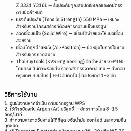
Z 3321 Y316L — รับประกันคุณสมบัติเชิงกลและเคมีตรง
ตามข้อกำหนด
แรงดึงประลัย (Tensile Strength) 550 MPa — เหมาะ
สำหรับงานโครงสร้างที่ต้องการความแข็งแรงสูง
ลวดเชื่อมแข็ง (Solid Wire) — เชื่อมได้ง่ายและให้แนวเชื่อม
สวยงาม
เชื่อมได้ทุกตำแหน่ง (All-Position) — ยืดหยุ่นในการใช้งาน
สำหรับช่างภาคสนาม
ThaiBuyTools (KVS Engineering) จัดจำหน่าย GEMINI
โดยตรง สินค้าพร้อมส่ง ราคาส่งตรงจากตัวแทน — ส่งด่วน
กรุงเทพ 3 ชั่วโมง | EEC วันถัดไป | ทั่วประเทศ 1–3 วัน
วิธีการใช้งาน
1. อุ่นชิ้นงานหากจำเป็น ตามมาตรฐาน WPS
2. ใช้ก๊าซป้องกัน Argon (Ar) บริสุทธิ์ — อัตราการไหล 8–15
ลิตร/นาที
3. ทำความสะอาดชิ้นงานให้ดีที่สุด ขจัดน้ำมัน ออกไซด์ และความชื้น
ทุกชนิด