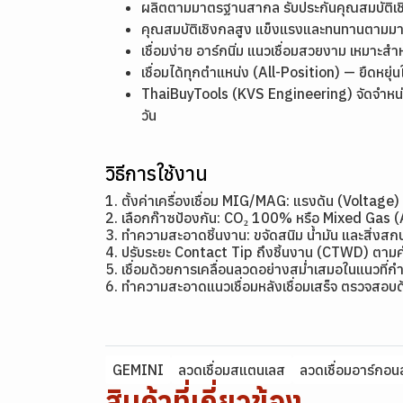
ผลิตตามมาตรฐานสากล รับประกันคุณสมบัติ
คุณสมบัติเชิงกลสูง แข็งแรงและทนทานตาม
เชื่อมง่าย อาร์กนิ่ม แนวเชื่อมสวยงาม เหมาะสำ
เชื่อมได้ทุกตำแหน่ง (All-Position) — ยืดหย
ThaiBuyTools (KVS Engineering) จัดจำหน่า
วัน
วิธีการใช้งาน
1. ตั้งค่าเครื่องเชื่อม MIG/MAG: แรงดัน (Volta
2. เลือกก๊าซป้องกัน: CO₂ 100% หรือ Mixed Gas 
3. ทำความสะอาดชิ้นงาน: ขจัดสนิม น้ำมัน และสิ่งสก
4. ปรับระยะ Contact Tip ถึงชิ้นงาน (CTWD) ต
5. เชื่อมด้วยการเคลื่อนลวดอย่างสม่ำเสมอในแนวที่
6. ทำความสะอาดแนวเชื่อมหลังเชื่อมเสร็จ ตรวจสอบ
GEMINI
ลวดเชื่อมสแตนเลส
ลวดเชื่อมอาร์กอ
สินค้าที่เกี่ยวข้อง