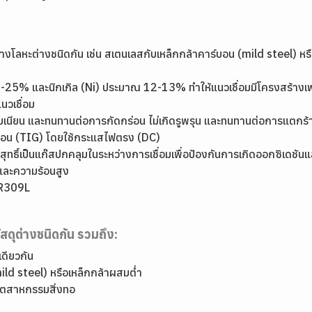
างโลหะต่างชนิดกัน เช่น สเตนเลสกับเหล็กกล้าคาร์บอน (mild steel) หรือ
2-25% และนิกเกิล (Ni) ประมาณ 12-13% ทำให้แนวเชื่อมมีโครงสร้างเฟ
วเชื่อม
รียบเนียน และทนทานต่อการกัดกร่อน ไม่เกิดรูพรุน และทนทานต่อการแตกร้า
าร์กอน (TIG) โดยใช้กระแสไฟตรง (DC)
ุทธิ์เป็นแก๊สปกคลุมในระหว่างการเชื่อมเพื่อป้องกันการเกิดออกซิเดชันแ
ละความร้อนสูง
ER309L
สดุต่างชนิดกัน รวมถึง:
ดียวกัน
mild steel) หรือเหล็กกล้าผสมต่ำ
อุตสาหกรรมสิ่งทอ