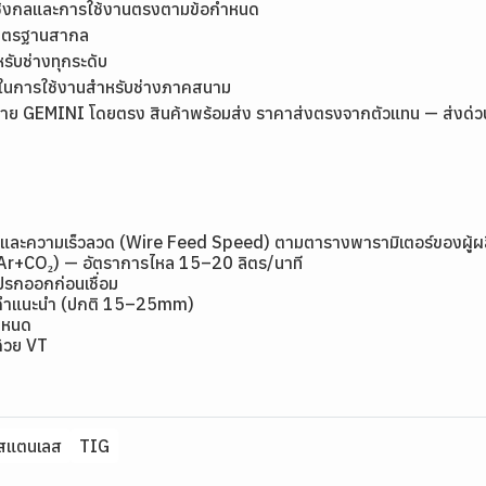
เชิงกลและการใช้งานตรงตามข้อกำหนด
มาตรฐานสากล
หรับช่างทุกระดับ
ุ่นในการใช้งานสำหรับช่างภาคสนาม
ย GEMINI โดยตรง สินค้าพร้อมส่ง ราคาส่งตรงจากตัวแทน — ส่งด่วนกรุ
ge) และความเร็วลวด (Wire Feed Speed) ตามตารางพารามิเตอร์ของผู้ผ
(Ar+CO₂) — อัตราการไหล 15–20 ลิตร/นาที
ปรกออกก่อนเชื่อม
ามคำแนะนำ (ปกติ 15–25mm)
กำหนด
ด้วย VT
นสแตนเลส
TIG