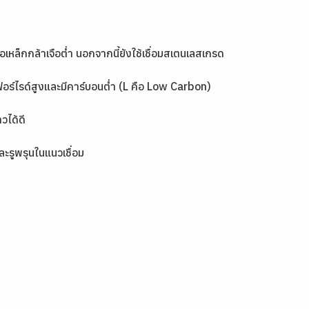
เหล็กกล้าเจือต่ำ นอกจากนี้ยังใช้เชื่อมสเตนเลสเกรด
อร์ไรด์สูงและมีคาร์บอนต่ำ (L คือ Low Carbon)
วได้ดี
ละรูพรุนในแนวเชื่อม