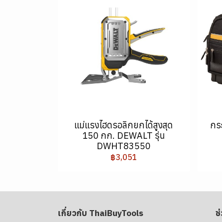
แม่แรงไฮดรอลิกยกได้สูงสุด
กร
150 กก. DEWALT รุ่น
DWHT83550
฿3,051
เกี่ยวกับ ThaiBuyTools
ช