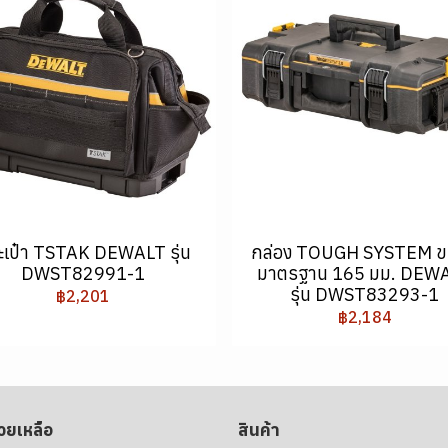
ะเป๋า TSTAK DEWALT รุ่น
กล่อง TOUGH SYSTEM 
DWST82991-1
มาตรฐาน 165 มม. DEW
รุ่น DWST83293-1
฿2,201
฿2,184
่วยเหลือ
สินค้า