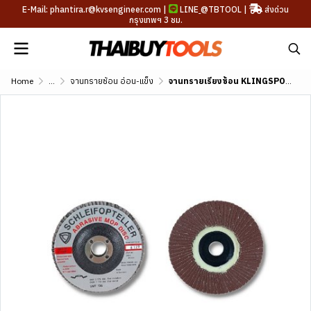
E-Mail: phantira.r@kvsengineer.com |
LINE
@TBTOOL
|
ส่งด่วน
กรุงเทพฯ 3 ชม.
Home
...
จานทรายซ้อน อ่อน-แข็ง
จานทรายเรียงซ้อน KLINGSPOR หลังแข็ง 4 นิ้ว รุ่น SMT-726