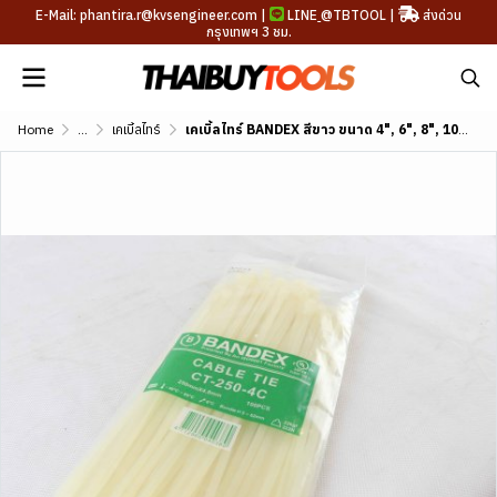
E-Mail: phantira.r@kvsengineer.com |
LINE
@TBTOOL
|
ส่งด่วน
กรุงเทพฯ 3 ชม.
Home
...
เคเบิ้ลไทร์
เคเบิ้ลไทร์ BANDEX สีขาว ขนาด 4", 6", 8", 10", 12"