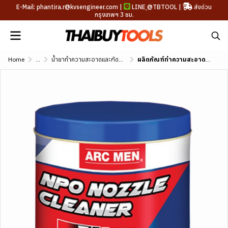
E-Mail: phantira.r@kvsengineer.com |
LINE
@TBTOOL
|
ส่งด่วน
กรุงเทพฯ 3 ชม.
Home
...
น้ำยาทำความสะอาดและกัดสนิม
ผลิตภัณฑ์ทำความสะอาดหัวเชื่อม ARC MEN NPO Nozzle Cleaner ขนาด 400G