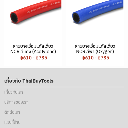
สายยางเชื่อมแก๊สเดี่ยว
สายยางเชื่อมแก๊สเดี่ยว
NCR สีแดง (Acetylene)
NCR สีฟ้า (Oxygen)
฿610
-
฿785
฿610
-
฿785
เกี่ยวกับ ThaiBuyTools
เกี่ยวกับเรา
บริการของเรา
ติดต่อเรา
แผนที่ร้าน