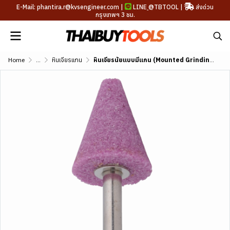
E-Mail: phantira.r@kvsengineer.com |
LINE
@TBTOOL
|
ส่งด่วน
กรุงเทพฯ 3 ชม.
Home
...
หินเจียรแกน
หินเจียรนัยแบบมีแกน (Mounted Grinding Stone)