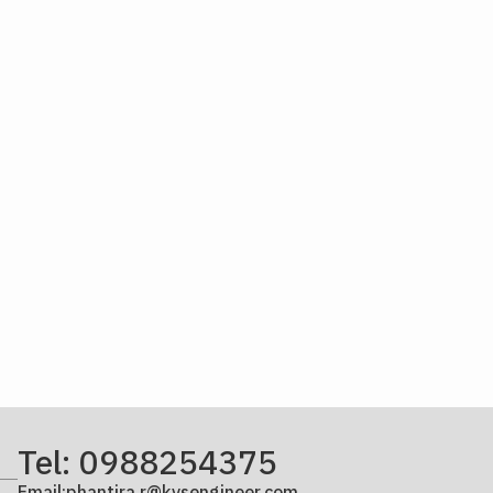
Tel: 0988254375
Email:phantira.r@kvsengineer.com