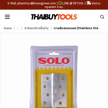
E-Mail: phantira.r@kvsengineer.com |
LINE
@TBTOOL
|
ส่งด่วน
กรุงเทพฯ 3 ชม.
Home
...
ฮาร์ดแวร์ภายในบ้าน
บานพับสแตนเลส (Stainless Steel Hinge)