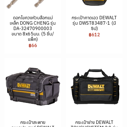
ดอกไขควงหัวบล๊อกแม่
กระเป๋าคาดเอว DEWALT
เหล็ก DONG CHENG รุ่น
รุ่น DWST83487-1 (มี
DA-32470900003
ซิป)
ขนาด 8x65มม. (5 ชิ้น/
฿612
แพ็ค)
฿66
กระเป๋าสะพาย
กระเป๋าช่าง DEWALT