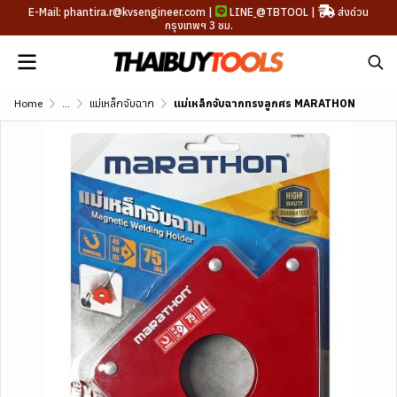
E-Mail: phantira.r@kvsengineer.com |
LINE
@TBTOOL
|
ส่งด่วน
กรุงเทพฯ 3 ชม.
Home
...
แม่เหล็กจับฉาก
แม่เหล็กจับฉากทรงลูกศร MARATHON