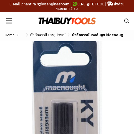
E-Mail: phantira.r@kvsengineer.com |
LINE
@TBTOOL
|
ส่งด่วน
กรุงเทพฯ 3 ชม.
Home
...
หัวอัดจารบี และอุปกรณ์
หัวอัดจารบีแรงดันสูง Macnaught รุ่น KY (High Pressure Grease Coupler)