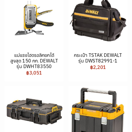
แม่แรงไฮดรอลิกยกได้
กระเป๋า TSTAK DEWALT
สูงสุด 150 กก. DEWALT
รุ่น DWST82991-1
รุ่น DWHT83550
฿2,201
฿3,051