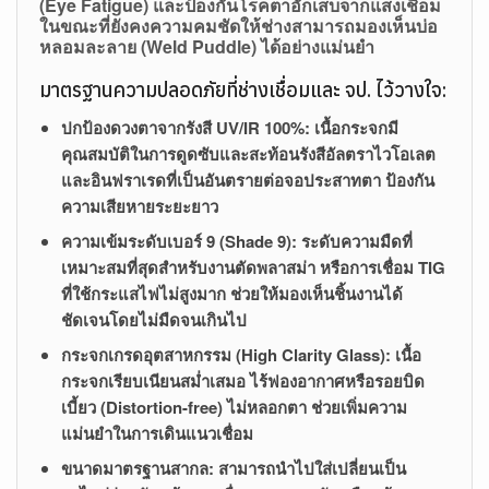
(Eye Fatigue) และป้องกันโรคตาอักเสบจากแสงเชื่อม
ในขณะที่ยังคงความคมชัดให้ช่างสามารถมองเห็นบ่อ
หลอมละลาย (Weld Puddle) ได้อย่างแม่นยำ
มาตรฐานความปลอดภัยที่ช่างเชื่อมและ จป. ไว้วางใจ:
ปกป้องดวงตาจากรังสี UV/IR 100%:
เนื้อกระจกมี
คุณสมบัติในการดูดซับและสะท้อนรังสีอัลตราไวโอเลต
และอินฟราเรดที่เป็นอันตรายต่อจอประสาทตา ป้องกัน
ความเสียหายระยะยาว
ความเข้มระดับเบอร์ 9 (Shade 9):
ระดับความมืดที่
เหมาะสมที่สุดสำหรับงานตัดพลาสม่า หรือการเชื่อม TIG
ที่ใช้กระแสไฟไม่สูงมาก ช่วยให้มองเห็นชิ้นงานได้
ชัดเจนโดยไม่มืดจนเกินไป
กระจกเกรดอุตสาหกรรม (High Clarity Glass):
เนื้อ
กระจกเรียบเนียนสม่ำเสมอ ไร้ฟองอากาศหรือรอยบิด
เบี้ยว (Distortion-free) ไม่หลอกตา ช่วยเพิ่มความ
แม่นยำในการเดินแนวเชื่อม
ขนาดมาตรฐานสากล:
สามารถนำไปใส่เปลี่ยนเป็น