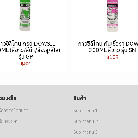
าวซิลิโคน กรด DOWSIL
กาวซิลิโคน กันเชื้อรา DO
ML (สีขาว/สีดำ/สีอะลู/สีใส)
300ML สีขาว รุ่น SN
รุ่น GP
฿109
฿82
่วยเหลือ
สินค้า
ธีการสั่งซื้อสินค้า
Sub menu 1
ธีการจัดส่ง
Sub menu 2
Sub menu 3