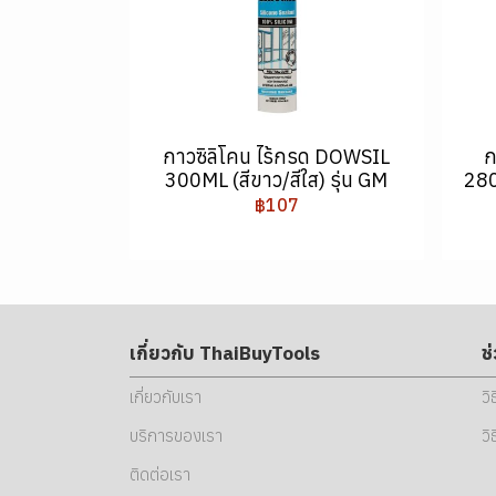
กาวซิลิโคน ไร้กรด DOWSIL
ก
300ML (สีขาว/สีใส) รุ่น GM
280
฿107
เกี่ยวกับ ThaiBuyTools
ช
เกี่ยวกับเรา
วิ
บริการของเรา
วิ
ติดต่อเรา