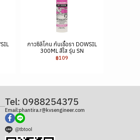
WSIL
กาวซิลิโคน กันเชื้อรา DOWSIL
300ML สีใส รุ่น SN
฿109
Tel: 0988254375
Email:phantira.r@kvsengineer.com
@tbtool