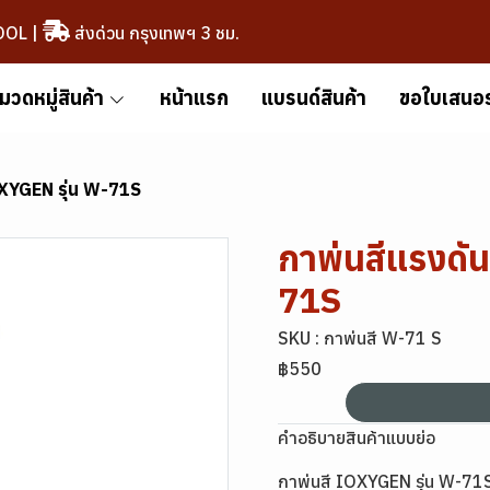
OOL
|
ส่งด่วน กรุงเทพฯ 3 ชม.
มวดหมู่สินค้า
หน้าแรก
แบรนด์สินค้า
ขอใบเสนอ
OXYGEN รุ่น W-71S
กาพ่นสีแรงดั
71S
SKU : กาพ่นสี W-71 S
฿550
คำอธิบายสินค้าแบบย่อ
กาพ่นสี IOXYGEN รุ่น W-71S 