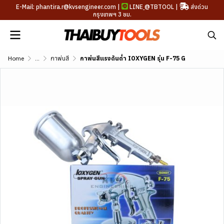
E-Mail: phantira.r@kvsengineer.com |
LINE
@TBTOOL
|
ส่งด่วน
กรุงเทพฯ 3 ชม.
Home
...
กาพ่นสี
กาพ่นสีแรงดันต่ำ IOXYGEN รุ่น F-75 G