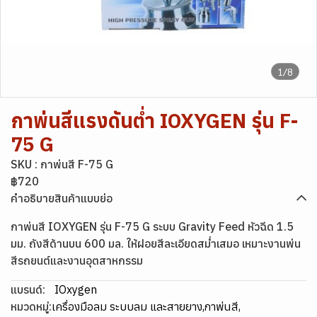
1/8
กาพ่นสีแรงดันต่ำ IOXYGEN รุ่น F-
75 G
SKU : กาพ่นสี F-75 G
฿720
คำอธิบายสินค้าแบบย่อ
กาพ่นสี IOXYGEN รุ่น F-75 G ระบบ Gravity Feed หัวฉีด 1.5
มม. ถังสีด้านบน 600 มล. ให้ฝอยสีละเอียดสม่ำเสมอ เหมาะงานพ่น
สีรถยนต์และงานอุตสาหกรรม
แบรนด์:
IOxygen
หมวดหมู่:
เครื่องมือลม ระบบลม และสายยาง
,
กาพ่นสี
,