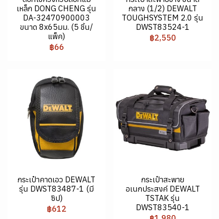
เหล็ก DONG CHENG รุ่น
กลาง (1/2) DEWALT
DA-32470900003
TOUGHSYSTEM 2.0 รุ่น
ขนาด 8x65มม. (5 ชิ้น/
DWST83524-1
แพ็ค)
฿2,550
฿66
กระเป๋าคาดเอว DEWALT
กระเป๋าสะพาย
รุ่น DWST83487-1 (มี
อเนกประสงค์ DEWALT
ซิป)
TSTAK รุ่น
DWST83540-1
฿612
฿1,980