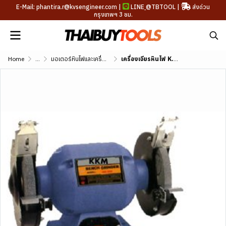
E-Mail: phantira.r@kvsengineer.com |
LINE
@TBTOOL
|
ส่งด่วน
กรุงเทพฯ 3 ชม.
Home
...
มอเตอร์หินไฟและเครื่องเจียรสายอ่อน
เครื่องเจียรหินไฟ K.K.M. รุ่น MD-150A ขนาด 6 นิ้ว