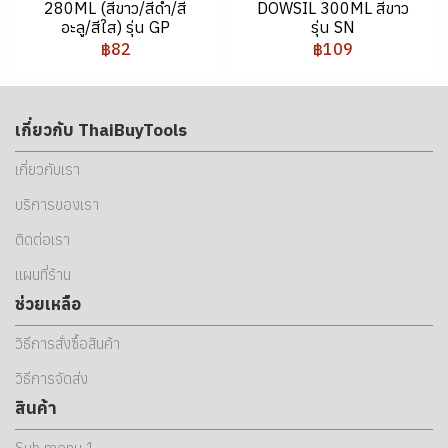
280ML (สีขาว/สีดำ/สี
DOWSIL 300ML สีขาว
อะลู/สีใส) รุ่น GP
รุ่น SN
฿82
฿109
เกี่ยวกับ ThaiBuyTools
เกี่ยวกับเรา
บริการของเรา
ติดต่อเรา
แผนที่ร้าน
ช่วยเหลือ
วิธีการสั่งซื้อสินค้า
วิธีการจัดส่ง
สินค้า
Sub menu 1