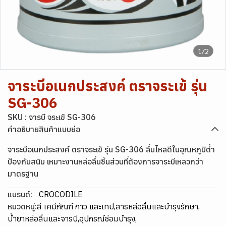
1/2
จาระบีอเนกประสงค์ ตราจระเข้ รุ่น
SG-306
SKU : จารบี จระเข้ SG-306
คำอธิบายสินค้าแบบย่อ
จาระบีอเนกประสงค์ ตราจระเข้ รุ่น SG-306 ลื่นไหลดีในอุณหภูมิต่ำ
ป้องกันสนิม เหมาะงานหล่อลื่นชิ้นส่วนที่ต้องการจาระบีเหลวกว่า
มาตรฐาน
แบรนด์:
CROCODILE
หมวดหมู่:
สี เคมีภัณฑ์ กาว และเทป
,
สารหล่อลื่นและบำรุงรักษา
,
น้ำยาหล่อลื่นและจารบี
,
อุปกรณ์ซ่อมบำรุง
,