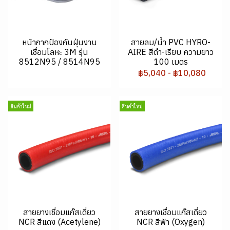
หน้ากากป้องกันฝุ่นงาน
สายลม/น้ำ PVC HYRO-
เชื่อมโลหะ 3M รุ่น
AIRE สีดำ-เรียบ ความยาว
8512N95 / 8514N95
100 เมตร
฿5,040
-
฿10,080
สินค้าใหม่
สินค้าใหม่
สายยางเชื่อมแก๊สเดี่ยว
สายยางเชื่อมแก๊สเดี่ยว
NCR สีแดง (Acetylene)
NCR สีฟ้า (Oxygen)