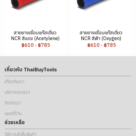
สายยางเชื่อมแก๊สเดี่ยว
สายยางเชื่อมแก๊สเดี่ยว
NCR สีแดง (Acetylene)
NCR สีฟ้า (Oxygen)
฿610
-
฿785
฿610
-
฿785
เกี่ยวกับ ThaiBuyTools
เกี่ยวกับเรา
บริการของเรา
ติดต่อเรา
แผนที่ร้าน
ช่วยเหลือ
วิธีการสั่งซื้อสินค้า