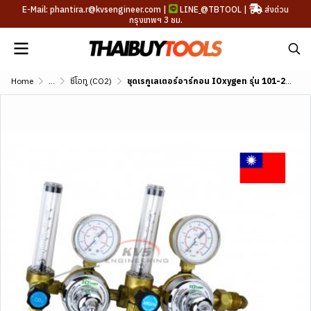
E-Mail: phantira.r@kvsengineer.com |
LINE
@TBTOOL
|
ส่งด่วน
กรุงเทพฯ 3 ชม.
Home
...
ซีโอทู (CO2)
ชุดเรกูเลเตอร์อาร์กอน IOxygen รุ่น 101-25FL