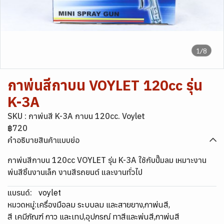
1/8
กาพ่นสีกาบน VOYLET 120cc รุ่น
K-3A
SKU : กาพ่นสี K-3A กาบน 120cc. Voylet
฿720
คำอธิบายสินค้าแบบย่อ
กาพ่นสีกาบน 120cc VOYLET รุ่น K-3A ใช้กับปั๊มลม เหมาะงาน
พ่นสีชิ้นงานเล็ก งานสีรถยนต์ และงานทั่วไป
แบรนด์:
voylet
หมวดหมู่:
เครื่องมือลม ระบบลม และสายยาง
,
กาพ่นสี
,
สี เคมีภัณฑ์ กาว และเทป
,
อุปกรณ์ ทาสีและพ่นสี
,
กาพ่นสี