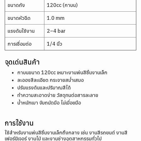
ขนาดถัง
120cc (กาบน)
ขนาดหัวฉีด
1.0 mm
แรงดันใช้งาน
2–4 bar
การเชื่อมต่อ
1/4 นิ้ว
จุดเด่นสินค้า
กาบนขนาด 120cc เหมาะงานพ่นสีชิ้นงานเล็ก
ละอองสีละเอียด กระจายสม่ำเสมอ
ปรับแรงดันและปริมาณสีได้
ทำความสะอาดง่าย วัสดุทนต่อสารละลาย
น้ำหนักเบา จับถนัดมือ ไม่เมื่อยมือ
การใช้งาน
ใช้สำหรับงานพ่นสีชิ้นงานเล็กถึงกลาง เช่น งานสีรถยนต์ งานสี
เฟอร์นิเจอร์ งานไม้ และงานช่างอุตสาหกรรมทั่วไป