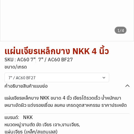
1/4
แผ่นเจียรเหล็กบาง NKK 4 นิ้ว
SKU : AC60 7"
7" / AC60 BF27
ขนาด/เกรด
7" / AC60 BF27
คำอธิบายสินค้าแบบย่อ
แผ่นเจียรเหล็กบาง NKK ขนาด 4 นิ้ว เจียรได้รวดเร็ว น้ำหนักเบา
เหมาะขัดผิว แต่งรอยเชื่อม ลบคม เกรดอุตสาหกรรม ราคาประหยัด
แบรนด์:
NKK
หมวดหมู่:
งานตัด ขัด เจียร เจาะ
,
งานเจียร
,
แผ่นเจียร (เหล็ก/สแตนเลส)