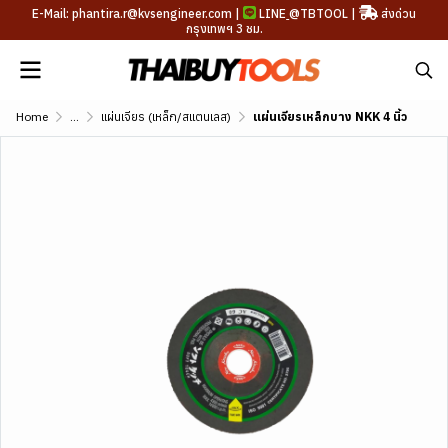
E-Mail: phantira.r@kvsengineer.com |
LINE
@TBTOOL
|
ส่งด่วน
กรุงเทพฯ 3 ชม.
Home
...
แผ่นเจียร (เหล็ก/สแตนเลส)
แผ่นเจียรเหล็กบาง NKK 4 นิ้ว